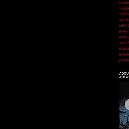
novem
outub
setem
agost
julho
junho
maio 
abril 
março
fevere
janei
ADQUI
AUTO