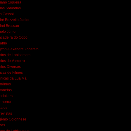
iano Siqueira
uas Sombrias
n Cassol
ré Bozzetto Junior
rei Bressan
elo Júnior
ncadeira do Copo
afrio
yton Alexandre Zocarato
ntos de Lobisomem
tos de Vampiro
tos Diversos
ticas de Filmes
nicas da Lua Má
mônios
vaneios
lodokers
-horror
aios
revistas
gênio Colonnese
mes