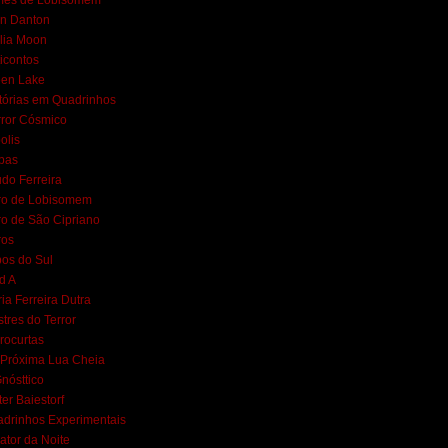
mes de Lobisomem
n Danton
lia Moon
icontos
een Lake
tórias em Quadrinhos
ror Cósmico
polis
bas
do Ferreira
ro de Lobisomem
ro de São Cipriano
ros
os do Sul
d A
ia Ferreira Dutra
tres do Terror
rocurtas
Próxima Lua Cheia
nósttico
ter Baiestorf
drinhos Experimentais
ator da Noite