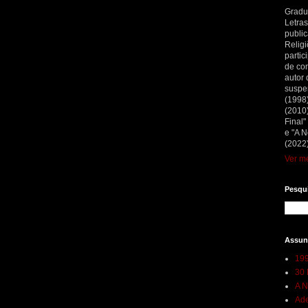
Gradu
Letras
public
Religi
partic
de con
autor 
suspe
(1998
(2010)
Final"
e "A N
(2022)
Ver me
Pesqui
Assun
199
30 
A N
Ade