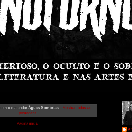
com o marcador
Águas Sombrias
.
Mostrar todas as
postagens
Página inicial
An