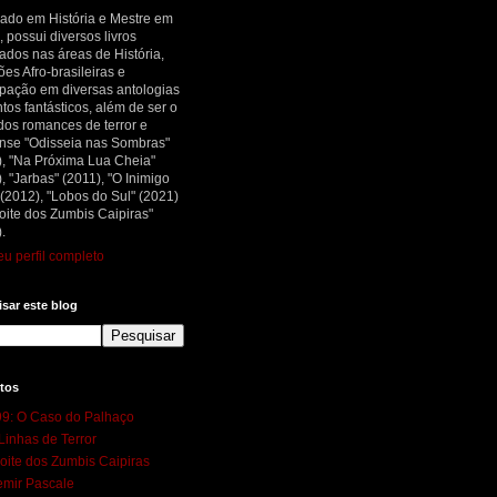
ado em História e Mestre em
, possui diversos livros
ados nas áreas de História,
ões Afro-brasileiras e
ipação em diversas antologias
tos fantásticos, além de ser o
dos romances de terror e
nse "Odisseia nas Sombras"
), "Na Próxima Lua Cheia"
, "Jarbas" (2011), "O Inimigo
 (2012), "Lobos do Sul" (2021)
oite dos Zumbis Caipiras"
.
u perfil completo
sar este blog
tos
9: O Caso do Palhaço
Linhas de Terror
oite dos Zumbis Caipiras
mir Pascale