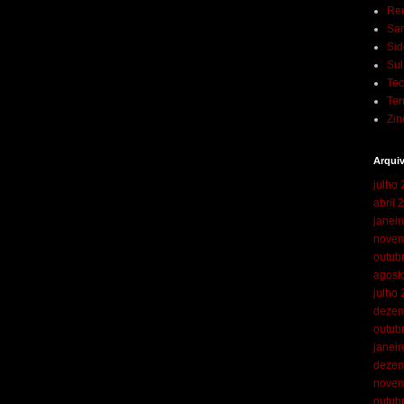
Ren
San
Sid
Su
Te
Ter
Zin
Arqui
julho
abril 
janei
novem
outub
agost
julho
dezem
outub
janei
dezem
novem
outub