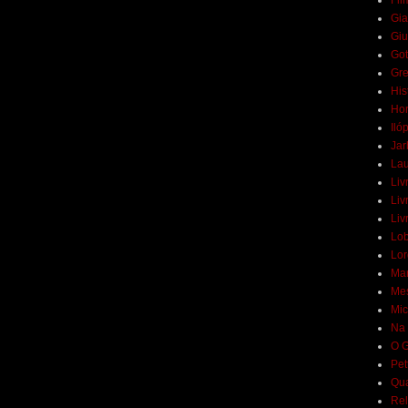
Fil
Gia
Giu
Got
Gr
His
Hor
Iló
Jar
Lau
Liv
Liv
Liv
Lob
Lor
Mar
Mes
Mic
Na 
O G
Pet
Qua
Rel