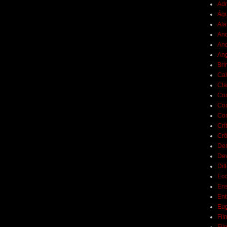
Adr
Ág
Ala
And
And
Ang
Bri
Cal
Cla
Co
Con
Con
Crí
Crô
De
De
Dil
Eco
Ens
Ent
Eu
Fil