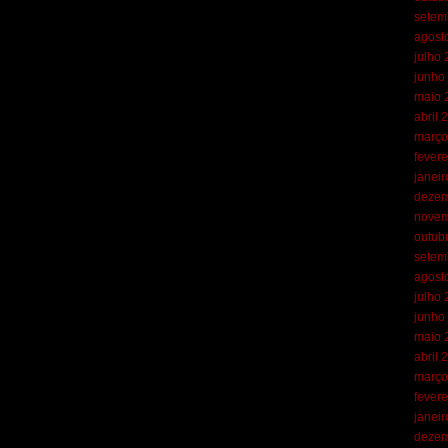
setem
agost
julho
junho
maio 
abril 
março
fevere
janei
dezem
novem
outub
setem
agost
julho
junho
maio 
abril 
março
fevere
janei
dezem