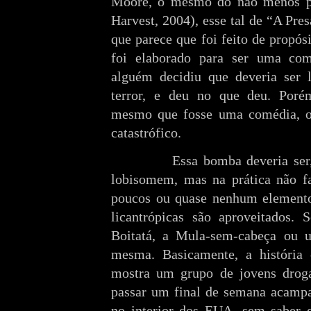
Moore, o mesmo do não menos p
Harvest, 2004), esse tal de “A Pre
que parece que foi feito de propós
foi elaborado para ser uma com
alguém decidiu que deveria ser
terror, e deu no que deu. Porém
mesmo que fosse uma comédia, o 
catastrófico.
Essa bomba deveria ser, teo
lobisomem, mas na prática não fa
poucos ou quase nenhum elemento 
licantrópicas são aproveitados.
Boitatá, a Mula-sem-cabeça ou u
mesma. Basicamente, a história 
mostra um grupo de jovens droga
passar um final de semana acamp
no interior dos EUA, sem saber q