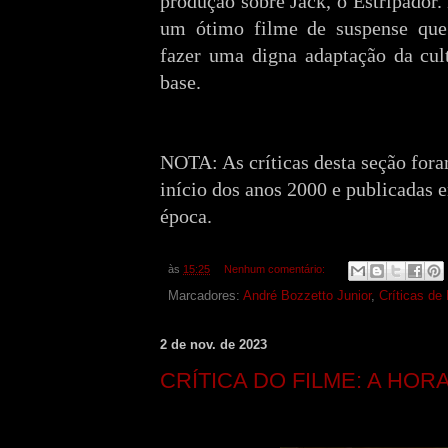
produção sobre Jack, o Estripador.
um ótimo filme de suspense que 
fazer uma digna adaptação da cul
base.
NOTA: As críticas desta seção fora
início dos anos 2000 e publicadas e
época.
às
15:25
Nenhum comentário:
Marcadores:
André Bozzetto Junior
,
Críticas de
2 de nov. de 2023
CRÍTICA DO FILME: A HO