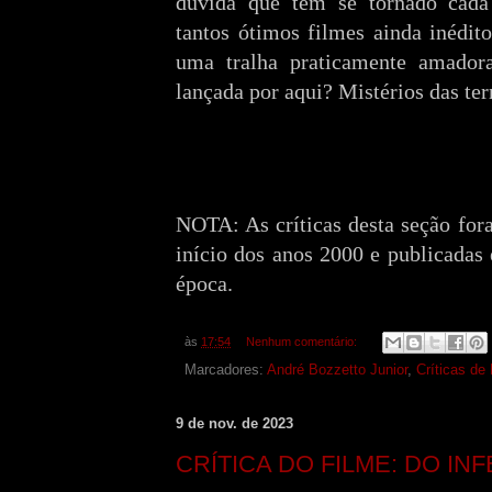
dúvida que tem se tornado cada
tantos ótimos filmes ainda inédi
uma tralha praticamente amador
lançada por aqui? Mistérios das terr
NOTA: As críticas desta seção for
início dos anos 2000 e publicadas 
época.
às
17:54
Nenhum comentário:
Marcadores:
André Bozzetto Junior
,
Críticas de
9 de nov. de 2023
CRÍTICA DO FILME: DO IN