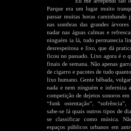
Eu me arrependi tão logo c
Parque era um lugar muito tranqu
passar muitas horas caminhando pe
nas sombras das grandes árvores 
nadar nas águas calmas e refresc
ninguém ia lá, tudo permanecia li
desrespeitosa e lixo, que dá prat
ficou no passado. Lixo agora é o 
finais de semana. Não apenas garra
de cigarro e pacotes de tudo quant
lixo humano. Gente bêbada, vulgar 
nada e nem ninguém e inferniza 
competição de dejetos sonoros em
“funk ostentação”, “sofrência”, 
sabe-se lá quais outros tipos de di
se classificar como música. Não
espaços públicos urbanos em antr