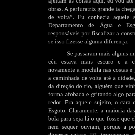
ajeitam as coisas aqui, eu vou até
obras. A perfuratriz grande ia che
de volta”. Eu conhecia aquele s
Departamento de Água e Esg
responsáveis por fiscalizar a con
se isso fizesse alguma diferença.
Se passaram mais alguns minut
céu estava mais escuro e a ch
novamente a mochila nas costas e j
a caminhada de volta até a cidade
da direção do rio, alguém que vin
forma afobada e gritando algo par
redor. Era aquele sujeito, o car
Esgoto. Claramente, a maioria da
bola para seja lá o que fosse que 
nem sequer ouviam, porque a pol
diversas caixas JBL impregnava o