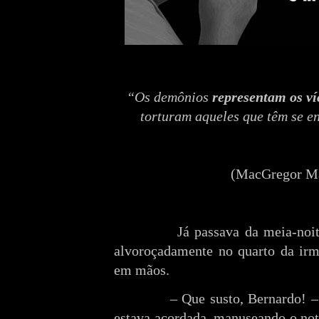
“Os demônios
representam os v
torturam aqueles que têm se en
(
MacGregor Ma
Já passava da meia-noi
alvoroçadamente no quarto da irm
em mãos.
– Que susto, Bernardo! –
estava acordada, manuseando o no