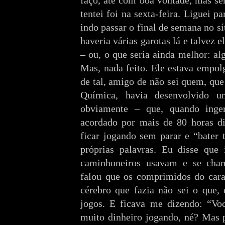
faço, até com boa vontade, mas se
tentei foi na sexta-feira. Liguei p
indo passar o final de semana no sí
haveria várias garotas lá e talvez e
– ou, o que seria ainda melhor: al
Mas, nada feito. Ele estava empo
de tal, amigo de não sei quem, qu
Química, havia desenvolvido u
obviamente – que, quando inger
acordado por mais de 80 horas dir
ficar jogando sem parar e “bater 
próprias palavras. Eu disse que 
caminhoneiros usavam e se ch
falou que os comprimidos do car
cérebro que fazia não sei o que, 
jogos. E ficava me dizendo: “Vo
muito dinheiro jogando, né? Mas p