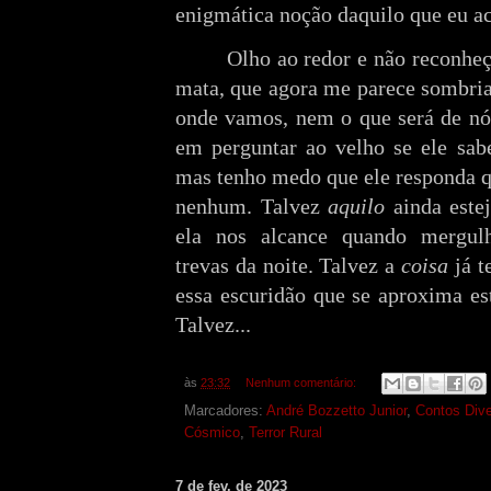
enigmática noção daquilo que eu ac
Olho ao redor e não reconheç
mata, que agora me parece sombria
onde vamos, nem o que será de nó
em perguntar ao velho se ele sabe
mas tenho medo que ele responda qu
nenhum. Talvez
aquilo
ainda este
ela nos alcance quando mergul
trevas da noite. Talvez a
coisa
já t
essa escuridão que se aproxima es
Talvez...
às
23:32
Nenhum comentário:
Marcadores:
André Bozzetto Junior
,
Contos Div
Cósmico
,
Terror Rural
7 de fev. de 2023