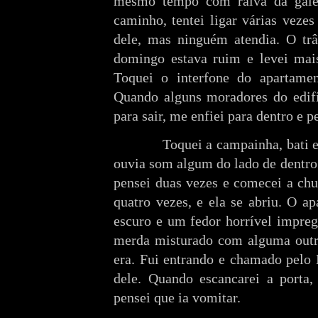
mesmo tempo com raiva da galer
caminho, tentei ligar várias veze
dele, mas ninguém atendia. O trâ
domingo estava ruim e levei mai
Toquei o interfone do apartamen
Quando alguns moradores do edifí
para sair, me enfiei para dentro e p
Toquei a campainha, bati e c
ouvia som algum do lado de dentro
pensei duas vezes e comecei a chut
quatro vezes, e ela se abriu. O a
escuro e um fedor horrível impreg
merda misturado com alguma outra
era. Fui entrando e chamado pelo 
dele. Quando escancarei a porta,
pensei que ia vomitar.