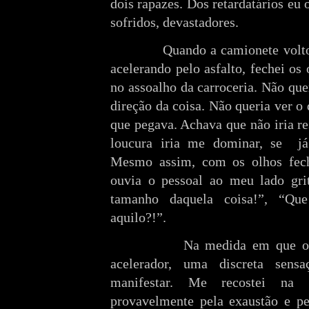
dois rapazes. Dos retardatários eu o
sofridos, devastadores.
Quando a camionete voltou a 
acelerando pelo asfalto, fechei os
no assoalho da carroceria. Não que
direção da coisa. Não queria ver o
que pegava. Achava que não iria re
loucura iria me dominar, se
j
Mesmo assim, com os olhos fech
ouvia o pessoal ao meu lado gr
tamanho daquela coisa!”, “Qu
aquilo?!”.
Na medida em que o motor
acelerador, uma discreta sens
manifestar. Me recostei na l
provavelmente pela exaustão e pe