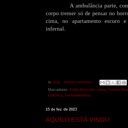
A ambulância parte, com a s
corpo tremer só de pensar no horro
cima, no apartamento escuro e
infernal.
às
15:09
Nenhum comentário:
Marcadores:
André Bozzetto Junior
,
Contos Div
Cósmico
,
Tecnodemônios
15 de fev. de 2023
AQUILO ESTÁ VINDO