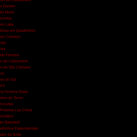
mes de Lobisomem
n Danton
lia Moon
icontos
een Lake
tórias em Quadrinhos
ror Cósmico
polis
bas
do Ferreira
ro de Lobisomem
ro de São Cipriano
ros
os do Sul
d A
ia Ferreira Dutra
tres do Terror
rocurtas
Próxima Lua Cheia
nósttico
ter Baiestorf
drinhos Experimentais
ator da Noite