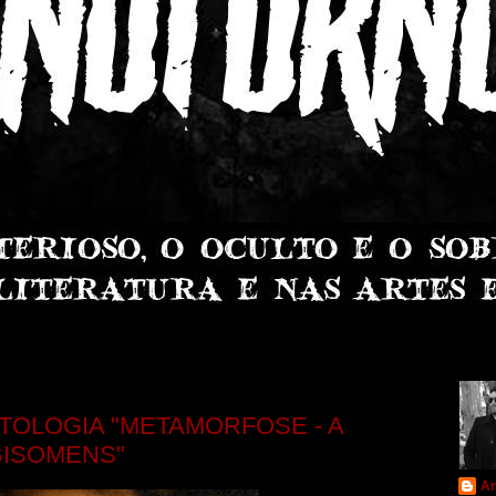
NTOLOGIA "METAMORFOSE - A
BISOMENS"
An