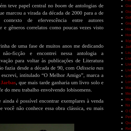
Fil
eve papel central no
boom
de antologias de
Gia
Giu
que marcou a virada da década de 2000 para a de
Got
contexto de efervescência entre autores
Gr
or e gêneros correlatos como poucas vezes visto
His
Hor
Iló
 uma fase de muitos anos me dedicando
Jar
não-ficção e encontrei nessa antologia a
Lau
Liv
vação para voltar às publicações de Literatura
Liv
não fazia desde a década de 90, com
Odisseia nas
Liv
 escrevi, intitulado “O Melhor Amigo”, marca a
Lob
m
Jarbas
, que mais tarde ganharia um livro solo e
Lor
Mar
efe do meu trabalho envolvendo lobisomens.
Mes
Mic
 é possível encontrar exemplares à venda
Na 
Se você não conhece essa obra clássica, eu mais
O G
Pet
Qua
Rel