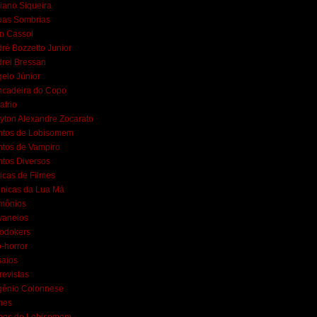
iano Siqueira
uas Sombrias
n Cassol
ré Bozzetto Junior
rei Bressan
elo Júnior
ncadeira do Copo
afrio
yton Alexandre Zocarato
ntos de Lobisomem
tos de Vampiro
tos Diversos
ticas de Filmes
nicas da Lua Má
mônios
vaneios
lodokers
-horror
aios
revistas
gênio Colonnese
mes