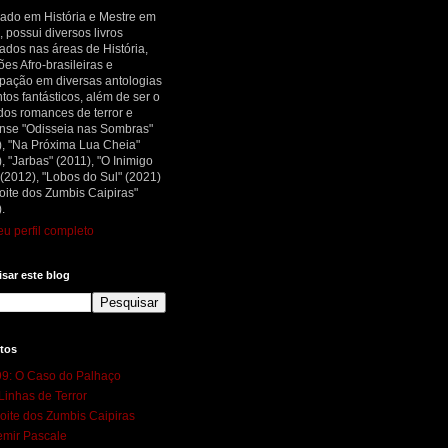
ado em História e Mestre em
, possui diversos livros
ados nas áreas de História,
ões Afro-brasileiras e
ipação em diversas antologias
tos fantásticos, além de ser o
dos romances de terror e
nse "Odisseia nas Sombras"
), "Na Próxima Lua Cheia"
, "Jarbas" (2011), "O Inimigo
 (2012), "Lobos do Sul" (2021)
oite dos Zumbis Caipiras"
.
u perfil completo
sar este blog
tos
9: O Caso do Palhaço
Linhas de Terror
oite dos Zumbis Caipiras
mir Pascale