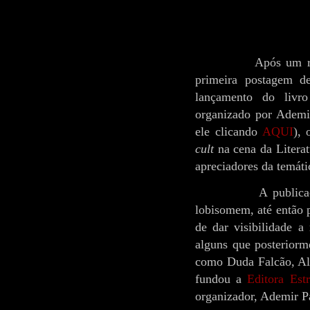
Após um recesso 
primeira postagem d
lançamento do liv
organizado por Ademir
ele clicando
AQUI
), 
cult
na cena da Literatu
apreciadores da temátic
A publicação teve
lobisomem, até então p
de dar visibilidade a 
alguns que posteriorm
como Duda Falcão, Al
fundou a
Editora Est
organizador, Ademir P