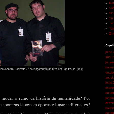
Ren
San
Sid
Su
Te
Ter
Zin
Arqui
julho
abril 
janei
novem
eno e André Bozzetto Jr no lançamento do livro em São Paulo, 2009.
outub
agost
julho
dezem
outub
 mudar o rumo da história da humanidade? Por
janei
dezem
dos homens lobos em épocas e lugares diferentes?
novem
outub