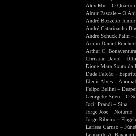
Alex Mir – O Quarto d
Almir Pascale – O Anj
André Bozzetto Junio
André Catarinacho Bo
André Schuck Paim – 
Armin Daniel Reichert
Arthur C. Bonaventura
Christian David – Últ
Dione Mara Souto da 
Duda Falcão – Espírit
Elenir Alves – Anomal
Felipo Bellini – Despe
Georgette Silen – O S
Jocir Prandi – Sina
Jorge Jose – Noturno
Jorge Ribeiro – Flagel
Larissa Caruso – Fúne
Leonardo A. Ragacini