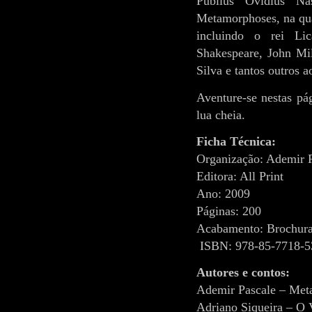
Publius Ovidius N
Metamorphoses, na qua
incluindo o rei Li
Shakespeare, John Mil
Silva e tantos outros a
Aventure-se nestas pág
lua cheia.
Ficha Técnica:
Organização: Ademir 
Editora: All Print
Ano: 2009
Páginas: 200
Acabamento: Brochur
ISBN: 978-85-7718-5
Autores e contos:
Ademir Pascale – Met
Adriano Siqueira – O