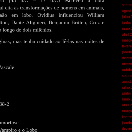
aso (43 a.C – 17 d.C) escreveu a obra
setem
l cita as transformações de homens em animais,
agost
caão em lobo. Ovidius influenciou William
julho
ton, Dante Alighieri, Benjamin Britten, Cruz e
junho
maio 
o longo de dois milênios.
abril 
inas, mas tenha cuidado ao lê-las nas noites de
março
fevere
janei
dezem
novem
Pascale
outub
setem
agost
julho
junho
a
maio 
38-2
abril 
março
fevere
amorfose
janei
dezem
 Vampiro e o Lobo