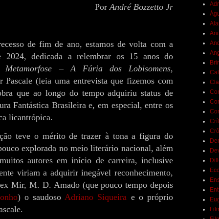
Adr
Por
André Bozzetto Jr
Ág
Ala
And
de fim de ano, estamos de volta com a
And
Ang
e 2024, dedicada a relembrar os 15 anos do
Bri
ro
Metamorfose – A Fúria dos Lobisomens
,
Cal
 Pascale (leia uma entrevista que fizemos com
Cla
obra que ao longo do tempo adquiriu status de
Co
Con
ra Fantástica Brasileira e, em especial, entre os
Con
a licantrópica.
Crí
Crô
 o mérito de trazer à tona a figura do
De
ouco explorada no meio literário nacional, além
De
muitos autores em início de carreira, inclusive
Dil
Eco
ente viriam a adquirir inegável reconhecimento,
Ens
ex Mir, M. D. Amado (que pouco tempo depois
Ent
ronho
) o saudoso
Adriano Siqueira
e o próprio
Eu
ascale.
Fil