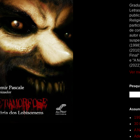
Gradu
Letras
public
Religi
partic
de con
autor 
suspe
(1998
(2010)
Final"
e "A N
(2022)
Ver me
Pesqui
Assun
199
30 
A N
Ade