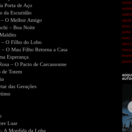
novem
a Porta de Aço
outub
o da Escuridão
setem
r – O Melhor Amigo
agost
julho
schi – Boa Noite
junho
Maldito
maio 
 – O Filho do Lobo
abril 
 – O Mau Filho Retorna a Casa
março
fevere
ima Esperança
janei
Rosa – O Pacto de Carcassonne
o de Totem
ADQUI
ia
AUTO
rtar das Gerações
étimo
o
bre Luar
 – A Mordida da Loba