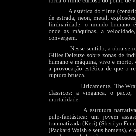
torna o filme curioso do ponto de vi
A estética do filme (cenári
de estrada, neon, metal, explosõe
liminaridade: o mundo humano é
onde as máquinas, a velocidade,
convergem.
Nesse sentido, a obra se r
Gilles Deleuze sobre zonas de ind
humano e máquina, vivo e morto, v
a provocação estética de que o re
ruptura brusca.
Liricamente, The Wra
clássicos: a vingança, o pacto,
mortalidade.
A estrutura narrativ
pulp‑fantástica: um jovem assa
traumatizada (Keri) (Sherilyn Fen
(Packard Walsh e seus homens), e o