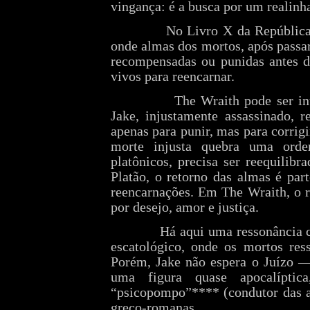
vingança: é a busca por um realinh
No Livro X da República,
onde almas dos mortos, após passa
recompensadas ou punidas antes 
vivos para reencarnar.
The Wraith pode ser in
Jake, injustamente assassinado, 
apenas para punir, mas para corrig
morte injusta quebra uma ord
platônicos, precisa ser reequilib
Platão, o retorno das almas é par
reencarnações. Em The Wraith, o r
por desejo, amor e justiça.
Há aqui uma ressonância c
escatológico, onde os mortos ress
Porém, Jake não espera o Juízo — 
uma figura quase apocalípti
“psicopompo”**** (condutor das a
greco-romanas.