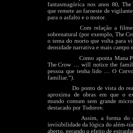
fantasmagórica nos anos 80, The 
que remete ao faroeste de vigilante
para o asfalto e o motor.
Com relação a filmes
sobrenatural (por exemplo, The Cr
o tema do morto que volta para v
densidade narrativa e mais campo e
Como aponta Mana P
The Crow … will notice the fami
pessoa que tenha lido … O Corvo
familiar.”).
Do ponto de vista do rea
aproxima de obras em que o ext
mundo comum sem grande microe
destacado por Todorov.
Assim, a forma do c
invisibilidade da lógica do além‑t
aberto, gerando o efeito de estran