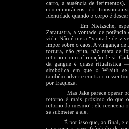
carro, a ausência de ferimentos).
contemporâneos do transumani
identidade quando o corpo é descar
Em Nietzsche, esp
Zaratustra, a vontade de potência
vida. Não é mera “vontade de vive
impor sobre o caos. A vingança de 
tortura, não grita, não mata de f
retorno como afirmação de si. Ca
da gangue é quase ritualística 
simbólica em que o Wraith se r
também adverte contra o ressentim
por fraqueza.
Mas Jake parece operar p
retorno é mais próximo do que o
retorno do mesmo”: ele reencena o
se submeter a ele.
É por isso que, ao final, el
e entrega o carro (símbolo de se