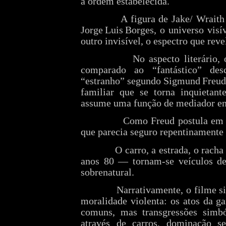
a ordem estabelecida.
A figura de Jake/ Wrait
Jorge Luis Borges, o universo vis
outro invisível, o espectro que reve
No aspecto literário
comparado ao “fantástico” de
“estranho” segundo Sigmund Freud 
familiar que se torna inquietant
assume uma função de mediador en
Como Freud postula em 
que parecia seguro repentinamente
O carro, a estrada, o rach
anos 80 — tornam‑se veículos de
sobrenatural.
Narrativamente, o filme 
moralidade violenta: os atos da g
comuns, mas transgressões simbó
através de carros, dominação se