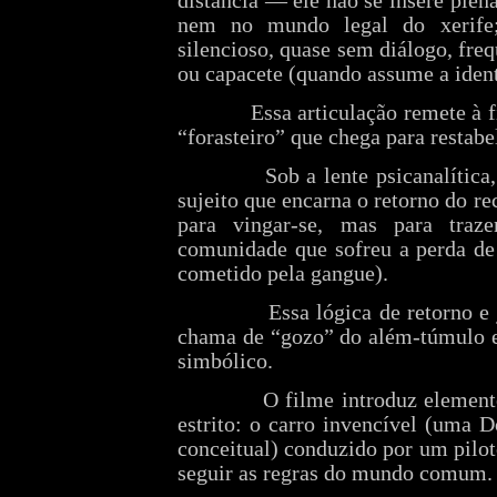
distância — ele não se insere ple
nem no mundo legal do xerife;
silencioso, quase sem diálogo, fre
ou capacete (quando assume a iden
Essa articulação remete à 
“forasteiro” que chega para restab
Sob a lente psicanalítica
sujeito que encarna o retorno do re
para vingar
‑
se, mas para traze
comunidade que sofreu a perda de
cometido pela gangue).
Essa lógica de retorno e
chama de “gozo” do além‑túmulo e
simbólico.
O filme introduz elemen
estrito: o carro invencível (uma 
conceitual) conduzido por um pilo
seguir as regras do mundo comum.