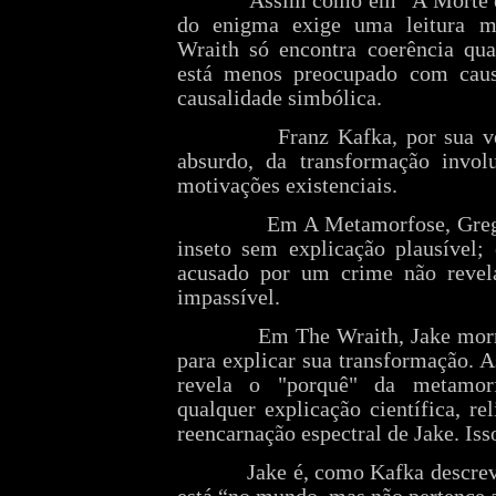
Assim como em “A Morte e
do enigma exige uma leitura me
Wraith só encontra coerência qu
está menos preocupado com caus
causalidade simbólica.
Franz Kafka, por sua v
absurdo, da transformação invol
motivações existenciais.
Em A Metamorfose, Greg
inseto sem explicação plausível;
acusado por um crime não revela
impassível.
Em The Wraith, Jake morr
para explicar sua transformação.
revela o "porquê" da metamor
qualquer explicação científica, re
reencarnação espectral de Jake. Isso
Jake é, como Kafka descre