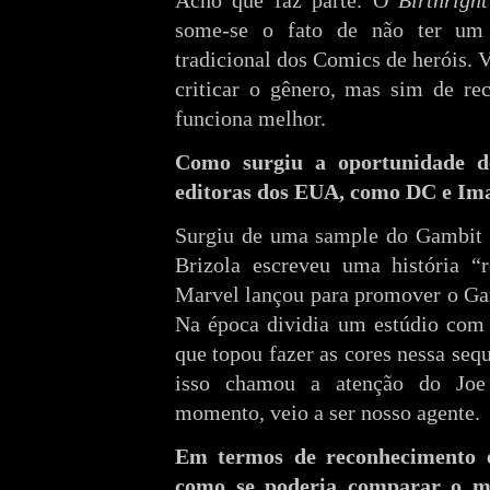
Acho que faz parte. O
Birthright
some-se o fato de não ter um
tradicional dos Comics de heróis. V
criticar o gênero, mas sim de re
funciona melhor.
Como surgiu a oportunidade d
editoras dos EUA, como DC e Im
Surgiu de uma sample do Gambit q
Brizola escreveu uma história 
Marvel lançou para promover o Ga
Na época dividia um estúdio com 
que topou fazer as cores nessa seq
isso chamou a atenção do Joe
momento, veio a ser nosso agente.
Em termos de reconhecimento e
como se poderia comparar o m