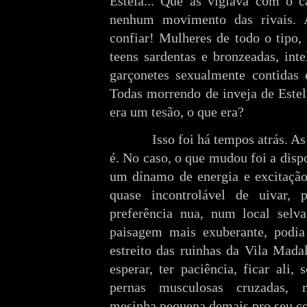
Estela... Que as vigiava com o c
nenhum movimento das rivais. 
confiar! Mulheres de todo o tipo,
teens sardentas e bronzeadas, inte
garçonetes sexualmente contidas 
Todas morrendo de inveja de Este
era um tesão, o que era?
Isso foi há tempos atrás. 
é. No caso, o que mudou foi a dispo
um dínamo de energia e excitação
quase incontrolável de uivar, 
preferência nua, num local selv
paisagem mais exuberante, podia
estreito das ruinhas da Vila Mada
esperar, ter paciência, ficar ali
pernas musculosas cruzadas,
mesinha pequena demais pro seu c