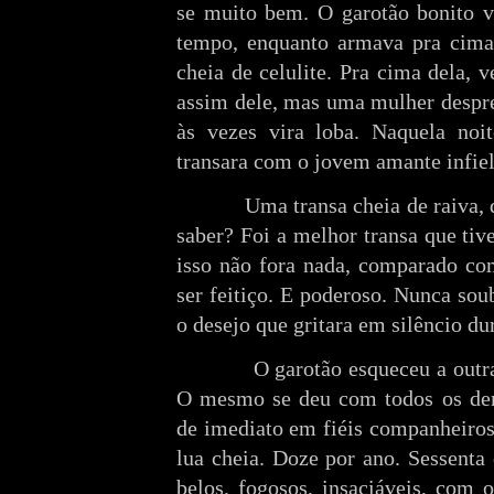
se muito bem. O garotão bonito 
tempo, enquanto armava pra cima
cheia de celulite. Pra cima dela, 
assim dele, mas uma mulher despr
às vezes vira loba. Naquela noit
transara com o jovem amante infiel
Uma transa cheia de raiva, 
saber? Foi a melhor transa que ti
isso não fora nada, comparado co
ser feitiço. E poderoso. Nunca so
o desejo que gritara em silêncio du
O garotão esqueceu a outra
O mesmo se deu com todos os dem
de imediato em fiéis companheiro
lua cheia. Doze por ano. Sessenta
belos, fogosos, insaciáveis, com 