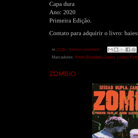
Capa dura
Ano: 2020
Primeira Edição.
Contato para adquirir o livro: bai
às
23:39
Nenhum comentário:
Marcadores:
André Bozzetto Junior
,
Livros
,
Pett
ZOMBIO