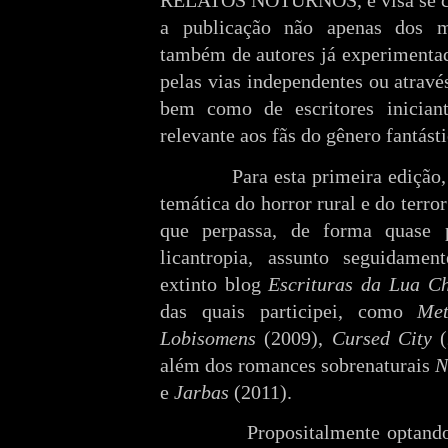
RELATOS NOTURNOS, e visa se con
a publicação não apenas dos m
também de autores já experimentado
pelas vias independentes ou através
bem como de escritores inician
relevante aos fãs do gênero fantásti
Para esta primeira edição
temática do horror rural e do terro
que perpassa, de forma quase p
licantropia, assunto seguidame
extinto blog
Escrituras da Lua C
das quais participei, como
Me
Lobisomens
(2009),
Cursed City
(
além dos romances sobrenaturais
N
e
Jarbas
(2011).
Propositalmente optando