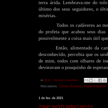
terra árida. Lembrava-me do tolo
último dos seus seguidores, o últ
misérias.
Todos os cadáveres ao me
do profeta que acabou seus dias
possivelmente a coisa mais útil que 
Então, alimentado da car
desconhecido, percebia que os ur
de mim, todos com olhares de ineb
devoravam o pouquinho de esperanç
às
09:47
Nenhum comentário:
Marcadores:
Contos Diversos
,
Petter Baiestorf
1 de fev. de 2021
ZINE NOTURNO Nº 01