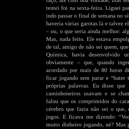
faço, até com boa vontade, mas se
tentei foi na sexta-feira. Liguei p
indo passar o final de semana no sí
haveria várias garotas lá e talvez e
– ou, o que seria ainda melhor: al
Mas, nada feito. Ele estava empo
de tal, amigo de não sei quem, qu
Química, havia desenvolvido u
obviamente – que, quando inger
acordado por mais de 80 horas dir
ficar jogando sem parar e “bater 
próprias palavras. Eu disse que 
caminhoneiros usavam e se ch
falou que os comprimidos do car
cérebro que fazia não sei o que, 
jogos. E ficava me dizendo: “Vo
muito dinheiro jogando, né? Mas p