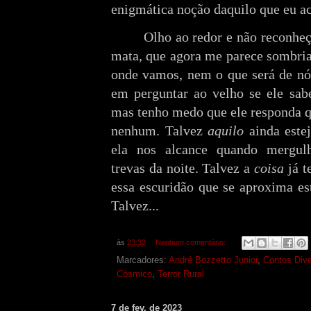
enigmática noção daquilo que eu ac
Olho ao redor e não reconheç
mata, que agora me parece sombria
onde vamos, nem o que será de nó
em perguntar ao velho se ele sabe
mas tenho medo que ele responda qu
nenhum. Talvez
aquilo
ainda este
ela nos alcance quando mergul
trevas da noite. Talvez a
coisa
já t
essa escuridão que se aproxima es
Talvez...
às
23:32
Nenhum comentário:
Marcadores:
André Bozzetto Junior
,
Contos Div
Cósmico
,
Terror Rural
7 de fev. de 2023