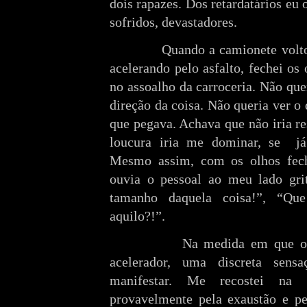
dois rapazes. Dos retardatários eu o
sofridos, devastadores.
Quando a camionete voltou a 
acelerando pelo asfalto, fechei os
no assoalho da carroceria. Não que
direção da coisa. Não queria ver o
que pegava. Achava que não iria re
loucura iria me dominar, se
j
Mesmo assim, com os olhos fech
ouvia o pessoal ao meu lado gr
tamanho daquela coisa!”, “Qu
aquilo?!”.
Na medida em que o motor
acelerador, uma discreta sens
manifestar. Me recostei na l
provavelmente pela exaustão e pe