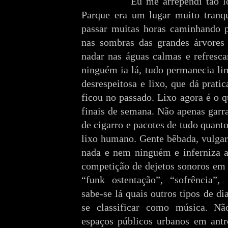
Eu me arrependi tão logo c
Parque era um lugar muito tranqu
passar muitas horas caminhando pe
nas sombras das grandes árvores 
nadar nas águas calmas e refresc
ninguém ia lá, tudo permanecia li
desrespeitosa e lixo, que dá prat
ficou no passado. Lixo agora é o 
finais de semana. Não apenas garra
de cigarro e pacotes de tudo quant
lixo humano. Gente bêbada, vulgar 
nada e nem ninguém e inferniza 
competição de dejetos sonoros em
“funk ostentação”, “sofrência”, 
sabe-se lá quais outros tipos de di
se classificar como música. Não
espaços públicos urbanos em antr