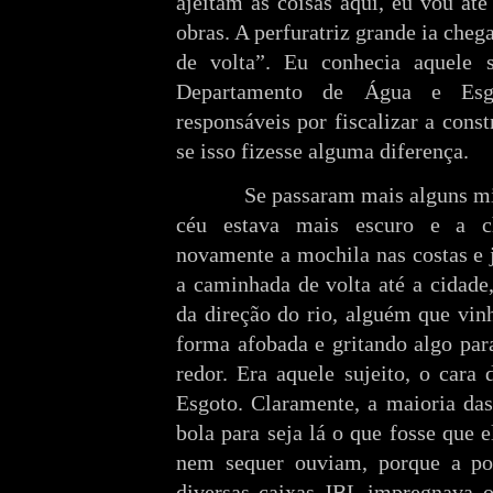
ajeitam as coisas aqui, eu vou até
obras. A perfuratriz grande ia che
de volta”. Eu conhecia aquele s
Departamento de Água e Esg
responsáveis por fiscalizar a con
se isso fizesse alguma diferença.
Se passaram mais alguns minut
céu estava mais escuro e a ch
novamente a mochila nas costas e j
a caminhada de volta até a cidade
da direção do rio, alguém que vin
forma afobada e gritando algo par
redor. Era aquele sujeito, o car
Esgoto. Claramente, a maioria da
bola para seja lá o que fosse que 
nem sequer ouviam, porque a pol
diversas caixas JBL impregnava o