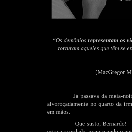
“Os demônios
representam os v
torturam aqueles que têm se en
(
MacGregor Ma
Já passava da meia-noi
alvoroçadamente no quarto da irm
em mãos.
– Que susto, Bernardo! –
estava acordada, manuseando o no