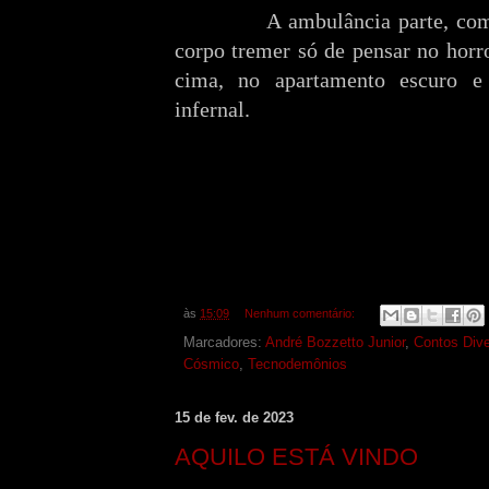
A ambulância parte, com a s
corpo tremer só de pensar no horro
cima, no apartamento escuro e
infernal.
às
15:09
Nenhum comentário:
Marcadores:
André Bozzetto Junior
,
Contos Div
Cósmico
,
Tecnodemônios
15 de fev. de 2023
AQUILO ESTÁ VINDO