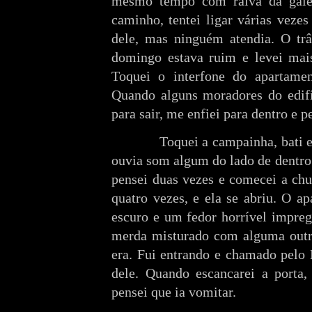
mesmo tempo com raiva da galer
caminho, tentei ligar várias veze
dele, mas ninguém atendia. O trâ
domingo estava ruim e levei mai
Toquei o interfone do apartamen
Quando alguns moradores do edifí
para sair, me enfiei para dentro e p
Toquei a campainha, bati e c
ouvia som algum do lado de dentro
pensei duas vezes e comecei a chut
quatro vezes, e ela se abriu. O a
escuro e um fedor horrível impreg
merda misturado com alguma outra
era. Fui entrando e chamado pelo 
dele. Quando escancarei a porta,
pensei que ia vomitar.