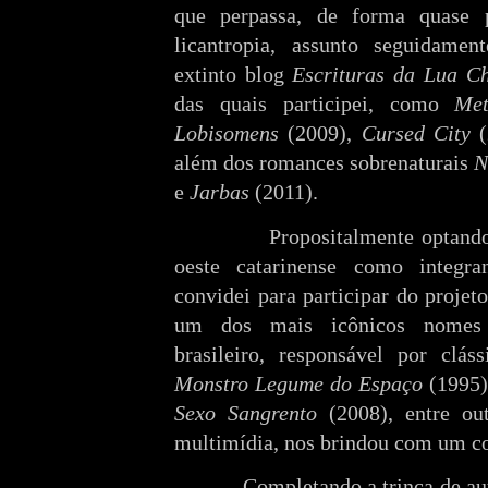
que perpassa, de forma quase p
licantropia, assunto seguidame
extinto blog
Escrituras da Lua C
das quais participei, como
Me
Lobisomens
(2009),
Cursed City
(
além dos romances sobrenaturais
N
e
Jarbas
(2011).
Propositalmente optando
oeste catarinense como integr
convidei para participar do projeto
um dos mais icônicos nomes 
brasileiro, responsável por cl
Monstro Legume do Espaço
(1995
Sexo Sangrento
(2008), entre ou
multimídia, nos brindou com um co
Completando a trinca de aut