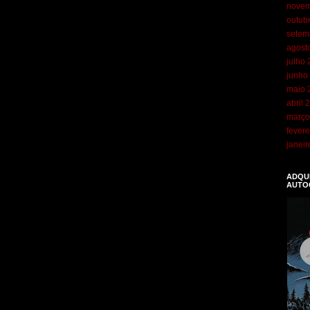
novem
outub
setem
agost
julho
junho
maio 
abril 
março
fevere
janei
ADQUI
AUTO