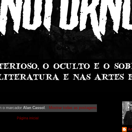
m o marcador
Alan Cassol
.
Mostrar todas as postagens
Página inicial
An