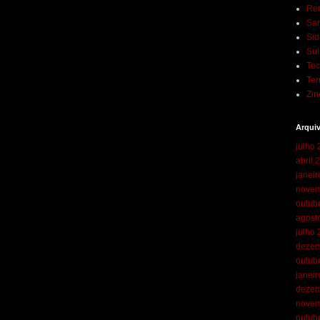
Ren
San
Sid
Su
Te
Ter
Zin
Arqui
julho
abril 
janei
novem
outub
agost
julho
dezem
outub
janei
dezem
novem
outub