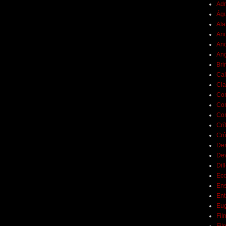
Adr
Ág
Ala
And
And
Ang
Bri
Cal
Cla
Co
Con
Con
Crí
Crô
De
De
Dil
Eco
Ens
Ent
Eu
Fil