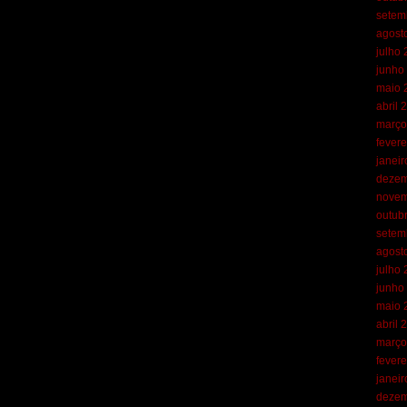
setem
agost
julho
junho
maio 
abril 
março
fevere
janei
dezem
novem
outub
setem
agost
julho
junho
maio 
abril 
março
fevere
janei
dezem