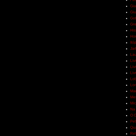
Fil
Gia
Giu
Got
Gr
His
Hor
Iló
Jar
Lau
Liv
Liv
Liv
Lob
Lor
Mar
Mes
Mic
Na 
O G
Pet
Qua
Rel