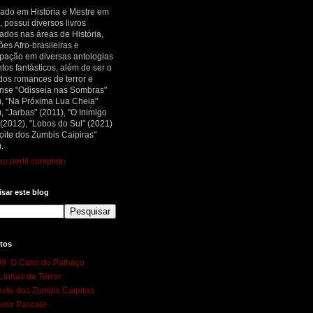
ado em História e Mestre em
, possui diversos livros
ados nas áreas de História,
ões Afro-brasileiras e
ipação em diversas antologias
tos fantásticos, além de ser o
dos romances de terror e
nse "Odisseia nas Sombras"
), "Na Próxima Lua Cheia"
, "Jarbas" (2011), "O Inimigo
 (2012), "Lobos do Sul" (2021)
oite dos Zumbis Caipiras"
.
u perfil completo
sar este blog
tos
9: O Caso do Palhaço
Linhas de Terror
oite dos Zumbis Caipiras
mir Pascale