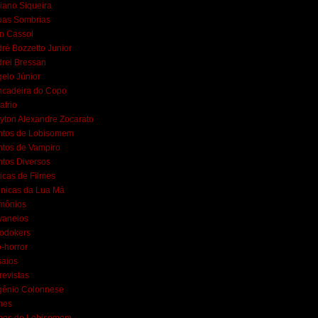
iano Siqueira
uas Sombrias
n Cassol
ré Bozzetto Junior
rei Bressan
elo Júnior
ncadeira do Copo
afrio
yton Alexandre Zocarato
ntos de Lobisomem
tos de Vampiro
tos Diversos
ticas de Filmes
nicas da Lua Má
mônios
vaneios
lodokers
-horror
aios
revistas
gênio Colonnese
mes