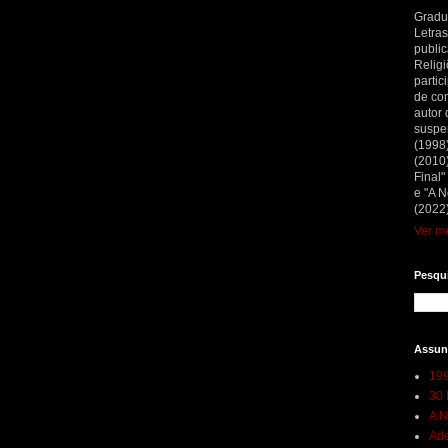
Gradu
Letras
public
Religi
partic
de con
autor 
suspe
(1998
(2010)
Final"
e "A N
(2022)
Ver me
Pesqui
Assun
199
30 
A N
Ade