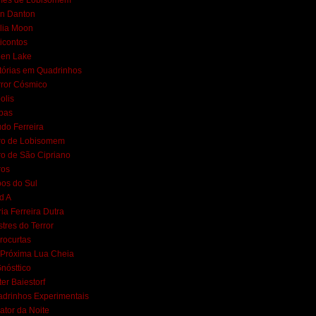
mes de Lobisomem
n Danton
lia Moon
icontos
een Lake
tórias em Quadrinhos
ror Cósmico
polis
bas
do Ferreira
ro de Lobisomem
ro de São Cipriano
ros
os do Sul
d A
ia Ferreira Dutra
tres do Terror
rocurtas
Próxima Lua Cheia
nósttico
ter Baiestorf
drinhos Experimentais
ator da Noite