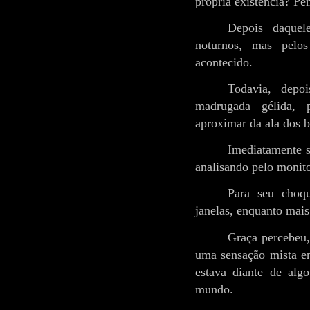
própria existência? Pe
Depois daquele
noturnos, mas pelo
acontecido.
Todavia, depo
madrugada gélida, 
aproximar da ala dos b
Imediatamente sa
analisando pelo monito
Para seu choqu
janelas, enquanto mai
Graça percebeu,
uma sensação mista e
estava diante de al
mundo.