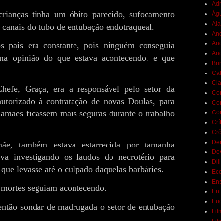
Adr
crianças tinha um óbito parecido, sufocamento
Ág
Ala
s canais do tubo de entubação endotraqueal.
And
And
s pais era constante, pois ninguém conseguia
Ang
ma opinião do que estava acontecendo, e que
Bri
Cal
Cla
hefe, Graça, era a responsável pelo setor da
Co
autorizado à contratação de novas Doulas, para
Con
mamães ficassem mais seguras durante o trabalho
Con
Crí
Crô
De
ãe, também estava estarrecida por tamanha
De
ava investigando os laudos do necrotério para
Dil
 que levasse até o culpado daquelas barbáries.
Eco
Ens
s mortes seguiam acontecendo.
Ent
Eu
então sondar de madrugada o setor de entubação
Fil