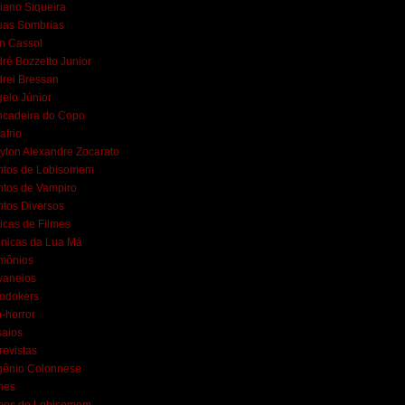
iano Siqueira
uas Sombrias
n Cassol
ré Bozzetto Junior
rei Bressan
elo Júnior
ncadeira do Copo
afrio
yton Alexandre Zocarato
ntos de Lobisomem
tos de Vampiro
tos Diversos
ticas de Filmes
nicas da Lua Má
mônios
vaneios
lodokers
-horror
aios
revistas
gênio Colonnese
mes