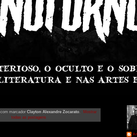
s com marcador
Clayton Alexandre Zocarato
.
Mostrar
todas as postagens
An