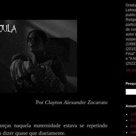
Gradu
Letras
public
Religi
partic
de con
autor 
suspe
(1998
(2010)
Final"
e "A N
(2022)
Ver me
Pesqui
Por
Clayton Alexandre Zocarato
Assun
199
30 
anças naquela maternidade estava se repetindo
A N
 dizer quase que diariamente.
Ade