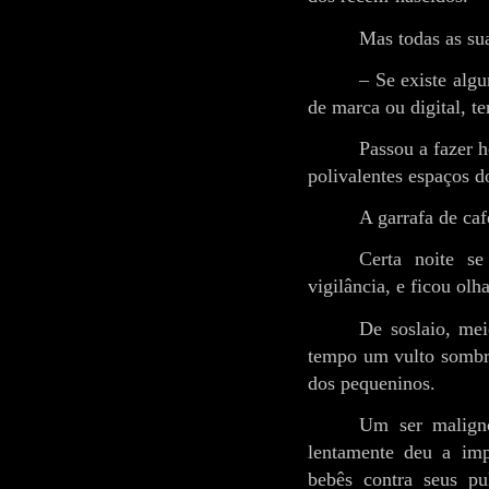
Mas todas as su
– Se existe algu
de marca ou digital, t
Passou a fazer h
polivalentes espaços d
A garrafa de caf
Certa noite s
vigilância, e ficou ol
De soslaio, me
tempo um vulto sombri
dos pequeninos.
Um ser maligno
lentamente deu a imp
bebês contra seus p