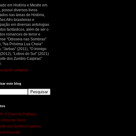
ado em História e Mestre em
, possui diversos livros
ados nas áreas de História,
ões Afro-brasileiras e
ipação em diversas antologias
tos fantásticos, além de ser o
dos romances de terror e
nse "Odisseia nas Sombras"
), "Na Próxima Lua Cheia"
, "Jarbas" (2011), "O Inimigo
 (2012), "Lobos do Sul" (2021)
oite dos Zumbis Caipiras"
.
u perfil completo
sar este blog
tos
9: O Caso do Palhaço
Linhas de Terror
oite dos Zumbis Caipiras
mir Pascale