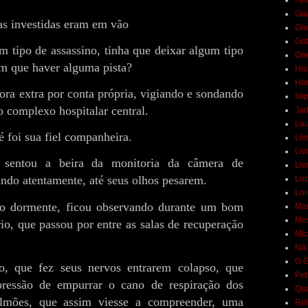
Fil
Gia
as investidas eram em vão
Giu
Got
m tipo de assassino, tinha que deixar algum tipo
Gr
em que haver alguma pista?
His
Hor
ora extra por conta própria, vigiando e sondando
Iló
o complexo hospitalar central.
Jar
Lau
é foi sua fiel companheira.
Liv
Liv
e sentou a beira da monitoria da câmera de
Liv
hando atentamente, até seus olhos pesarem.
Lob
Lor
io dormente, ficou observando durante um bom
Mar
Mes
o, que passou por entre as salas de recuperação
Mic
Na 
O G
, que fez seus nervos entrarem colapso, que
Pet
ressão de empurrar o cano de respiração dos
Qua
ulmões, que assim viesse a compreender, uma
Rel