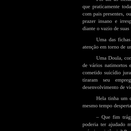
que praticamente to
com pais presentes, o
prazer insano e irre
diante o vazio de suas
Uma das fichas
atenção em torno de u
Uma Doula, c
de vários natimortos e
cometido suicídio jur
tiraram seu empre
desenvolvimento de vi
Hela tinha um c
mesmo tempo desperta
– Que fim trá
poderia ter ajudado m