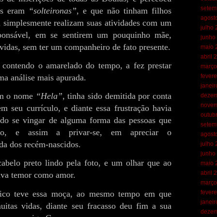
setem
das eram
“solteironas”
, e que não tinham filhos
agost
u simplesmente realizam suas atividades com um
julho
sponsável, em se sentirem um pouquinho mãe,
junho
 vidas, sem ter um companheiro de fato presente.
maio 
abril 
 contendo o amarelado do tempo, a fez prestar
março
fevere
ma análise mais apurada.
janei
om o nome
“Hela”
, tinha sido demitida por conta
dezem
novem
m seu currículo, e diante essa frustração havia
outub
ado se vingar de alguma forma das pessoas que
setem
go, e assim a privar-se, em apreciar o
agost
da dos recém-nascidos.
julho
junho
abelo preto lindo pela foto, e um olhar que ao
maio 
abril 
va temor como amor.
março
gico teve essa moça, ao mesmo tempo em que
fevere
janei
uitas vidas, diante seu fracasso deu fim a sua
dezem