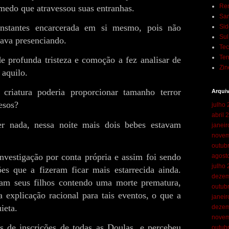
Ren
medo que atravessou suas entranhas.
San
instantes encarcerada em si mesmo, pois não
Sid
Su
tava presenciando.
Te
Ter
 profunda tristeza e comoção a fez analisar de
Zin
 aquilo.
criatura poderia proporcionar tamanho terror
Arqui
esos?
julho
abril 
r nada, nessa noite mais dois bebes estavam
janei
novem
outub
estigação por conta própria e assim foi sendo
agost
julho
es que a fizeram ficar mais estarrecida ainda.
dezem
am seus filhos contendo uma morte prematura,
outub
 explicação racional para tais eventos, o que a
janei
ieta.
dezem
novem
as de inscrições de todas as Doulas, e percebeu
outub