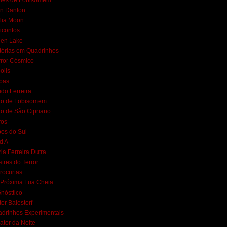
mes de Lobisomem
n Danton
lia Moon
icontos
een Lake
tórias em Quadrinhos
ror Cósmico
polis
bas
do Ferreira
ro de Lobisomem
ro de São Cipriano
ros
os do Sul
d A
ia Ferreira Dutra
tres do Terror
rocurtas
Próxima Lua Cheia
nósttico
ter Baiestorf
drinhos Experimentais
ator da Noite