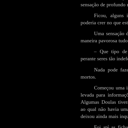
sensação de profundo 
Ficou, alguns 
poderia crer no que es
Uma sensação de
maneira pavorosa tudo
– Que tipo de 
perante seres tão indef
Nada pode faze
mortos.
Começou uma inv
levada para informaçõ
Algumas Doulas tiver
ao qual não havia uma
deixou ainda mais inqu
Foi até as fich