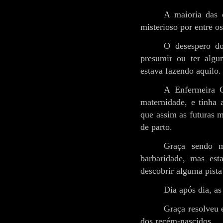
A maioria das 
misterioso por entre o
O desespero do
presumir ou ter algu
estava fazendo aquilo.
A Enfermeira C
maternidade, e tinha 
que assim as futuras 
de parto.
Graça sendo m
barbaridade, mas est
descobrir alguma pista
Dia após dia, a
Graça resolveu 
dos recém-nascidos.