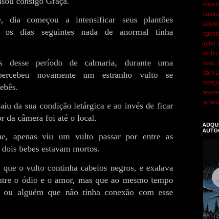
nsou consigo Graça.
novem
outub
, dia começou a intensificar seus plantões
setem
s os dias seguintes nada de anormal tinha
agost
julho
junho
is desse período de calmaria, durante uma
maio 
abril 
percebeu novamente um estranho vulto se
março
ebês.
fevere
janei
iu da sua condição letárgica e ao invés de ficar
r da câmera foi até o local.
ADQUI
AUTO
e, apenas viu um vulto passar por entre as
s dois bebes estavam mortos.
 que o vulto continha cabelos negros, e exalava
ntre o ódio e o amor, mas que ao mesmo tempo
go ou alguém que não tinha conexão com esse