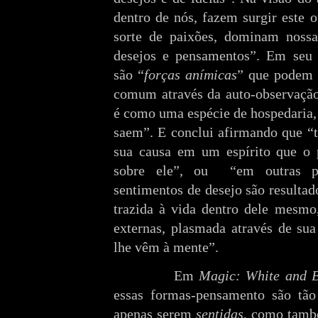
dentro de nós, fazem surgir este 
sorte de paixões, dominam nossa
desejos e pensamentos”. Em seu 
são “
forças
anímicas
” que podem 
comum através da auto-observação,
é como uma espécie de hospedaria, 
saem”. E conclui afirmando que “t
sua causa em um espírito que o p
sobre ele”, ou
“em outras p
sentimentos de desejo são resulta
trazida à vida dentro dele mesmo
externas, plasmada através de su
lhe vêm à mente”.
Em
Magic: White and B
essas formas-pensamento são tã
apenas serem
sentidas
, como tamb