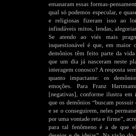
emanaram essas formas-pensamento
qual só podemos especular, e quase
e religiosas fizeram isso ao l
infindáveis mitos, lendas, alegoria
Se atendo ao viés mais prag
inquestionável é que, em maior o
demônios têm feito parte da vida
que um dia já nasceram neste pl
interagem conosco? A resposta se
quanto impactante: os demôni
emoções. Para Franz Hartma
[negativas], conforme ilustra em
que os demônios “buscam possuir o
e se o conseguirem, neles perman
por uma vontade reta e firme”, acr
para tal fenômeno é a de que el
desejos e de ideias”. Na visão do 