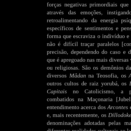
forças negativas primordiais que
através das emoções, instiga
retroalimentando da energia psí
específicos de sentimentos e pe
forma que escraviza o indivíduo e
não é difícil traçar paralelos [
precisão, dependendo do caso e d
que é apregoado nas mais diversas v
ou religiosas. São os demônios d
diversos
Mâdan
na Teosofia, os
outros cultos de raiz yorubá, os
Capitais
no Catolicismo, a p
combatidos na Maçonaria [Jubel
entendimento acerca dos
Arcontes
e
e, mais recentemente, os
Dillodok
denominações adotadas pelas ma
diferentes realidades culturais ao 