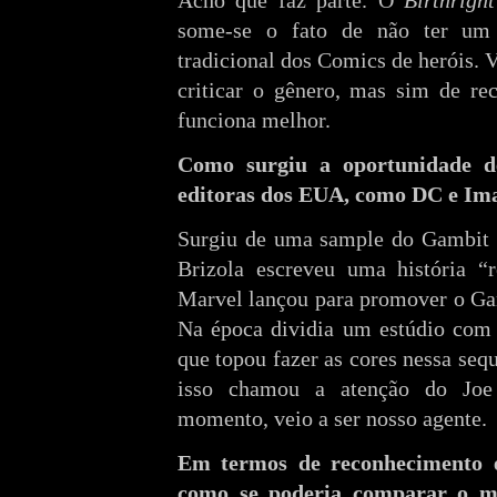
Acho que faz parte. O
Birthright
some-se o fato de não ter um
tradicional dos Comics de heróis. V
criticar o gênero, mas sim de re
funciona melhor.
Como surgiu a oportunidade d
editoras dos EUA, como DC e Im
Surgiu de uma sample do Gambit q
Brizola escreveu uma história 
Marvel lançou para promover o Ga
Na época dividia um estúdio com 
que topou fazer as cores nessa seq
isso chamou a atenção do Joe
momento, veio a ser nosso agente.
Em termos de reconhecimento e
como se poderia comparar o m