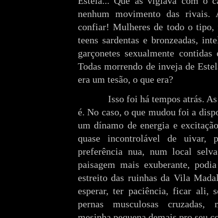
Estela... Que as vigiava com o c
nenhum movimento das rivais. 
confiar! Mulheres de todo o tipo,
teens sardentas e bronzeadas, inte
garçonetes sexualmente contidas 
Todas morrendo de inveja de Este
era um tesão, o que era?
Isso foi há tempos atrás. 
é. No caso, o que mudou foi a dispo
um dínamo de energia e excitação
quase incontrolável de uivar, 
preferência nua, num local selv
paisagem mais exuberante, podia
estreito das ruinhas da Vila Mada
esperar, ter paciência, ficar ali
pernas musculosas cruzadas,
mesinha pequena demais pro seu c