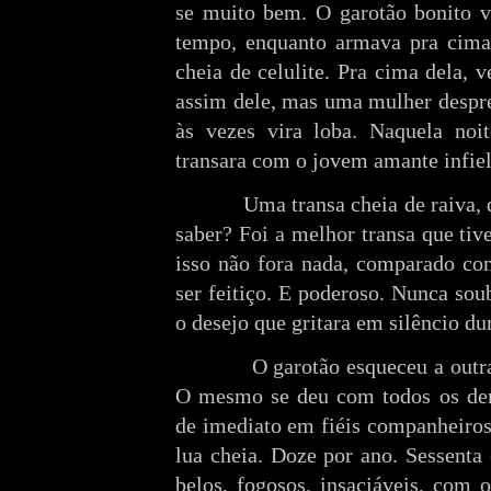
se muito bem. O garotão bonito 
tempo, enquanto armava pra cima
cheia de celulite. Pra cima dela, 
assim dele, mas uma mulher despr
às vezes vira loba. Naquela noit
transara com o jovem amante infiel
Uma transa cheia de raiva, 
saber? Foi a melhor transa que ti
isso não fora nada, comparado co
ser feitiço. E poderoso. Nunca so
o desejo que gritara em silêncio du
O garotão esqueceu a outra
O mesmo se deu com todos os dem
de imediato em fiéis companheiro
lua cheia. Doze por ano. Sessenta
belos, fogosos, insaciáveis, com 