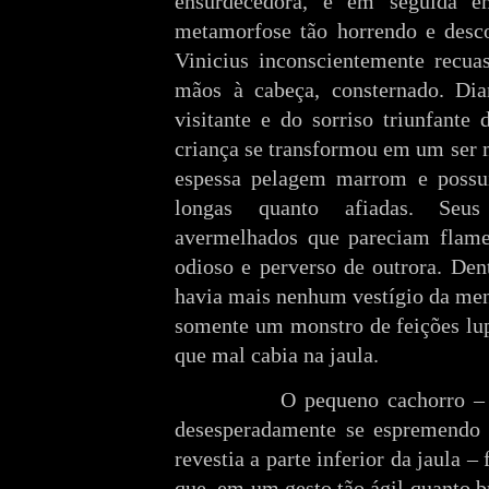
ensurdecedora, e em seguida 
metamorfose tão horrendo e desc
Vinicius inconscientemente recua
mãos à cabeça, consternado. Dia
visitante e do sorriso triunfante
criança se transformou em um ser 
espessa pelagem marrom e possui
longas quanto afiadas. Seus
avermelhados que pareciam flamej
odioso e perverso de outrora. Den
havia mais nenhum vestígio da men
somente um monstro de feições lup
que mal cabia na jaula.
O pequeno cachorro – 
desesperadamente se espremendo 
revestia a parte inferior da jaula 
que, em um gesto tão ágil quanto br