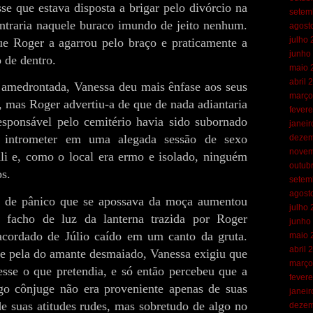
sse que estava disposta a brigar pelo divórcio na
setem
entraria naquele buraco imundo de jeito nenhum.
agost
julho
e Roger a agarrou pelo braço e praticamente a
junho
 de dentro.
maio 
abril 
 amedrontada, Vanessa deu mais ênfase aos seus
março
, mas Roger advertiu-a de que de nada adiantaria
fevere
responsável pelo cemitério havia sido subornado
janei
 intrometer em uma alegada sessão de sexo
dezem
novem
ali e, como o local era ermo e isolado, ninguém
outub
os.
setem
agost
 de pânico que se apossava da moça aumentou
julho
 facho de luz da lanterna trazida por Roger
junho
acordado de Júlio caído em um canto da gruta.
maio 
abril 
e pela do amante desmaiado, Vanessa exigiu que
março
esse o que pretendia, e só então percebeu que a
fevere
go cônjuge não era proveniente apenas de suas
janei
e suas atitudes rudes, mas sobretudo de algo no
dezem