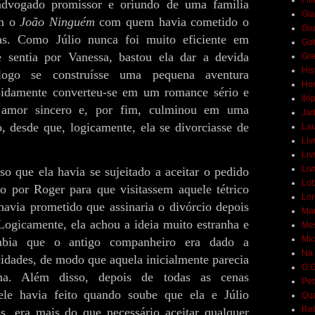
Fil
dvogado promissor e oriundo de uma família
Gia
om o
João Ninguém
com quem havia cometido o
Giu
ças. Como Júlio nunca foi muito eficiente em
Got
e sentia por Vanessa, bastou ela dar a devida
Gr
His
logo se construísse uma pequena aventura
Hor
apidamente converteu-se em um romance sério e
Iló
 amor sincero e, por fim, culminou em uma
Jar
, desde que, logicamente, ela se divorciasse de
Lau
Liv
Liv
Liv
so que ela havia se sujeitado a aceitar o pedido
Lob
to por Roger para que visitassem aquele tétrico
Lor
havia prometido que assinaria o divórcio depois
Mar
Logicamente, ela achou a ideia muito estranha e
Mes
Mic
sabia que o antigo companheiro era dado a
Na 
icidades, de modo que aquela inicialmente parecia
O G
a. Além disso, depois de todas as cenas
Pet
ele havia feito quando soube que ela e Júlio
Qua
Rel
os, era mais do que necessário aceitar qualquer