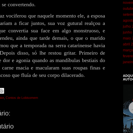
novem
 se convertendo.
outub
setem
az vociferou que naquele momento ele, a esposa
agost
ariam a ficar juntos, sua voz gutural realçou a
julho
que convertia sua face em algo monstruoso, e
junho
endeu, ainda que tarde demais, o que o marido
maio 
abril 
rmou que a temporada na serra catarinense havia
março
 Depois disso, só lhe restou gritar. Primeiro de
fevere
e dor e agonia quando as mandíbulas bestiais do
janei
 carne macia e macularam suas roupas finas e
coso que fluía de seu corpo dilacerado.
ADQUI
AUTO
ior
,
Contos de Lobisomem
rio:
tário