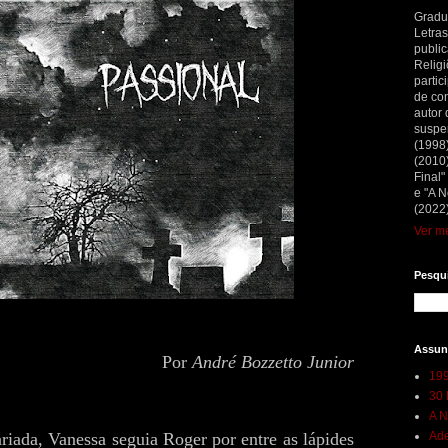
Gradu
Letras
public
Religi
partic
de con
autor 
suspe
(1998
(2010)
Final"
e "A N
(2022)
Ver me
Pesqui
Assun
Por
André Bozzetto Junior
199
30 
A N
iada, Vanessa seguia Roger por entre as lápides
Ade