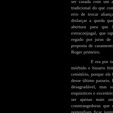
ser casada com um a
tradicional do que c
erro de trocar alian
disfarçar a queda qu
abertura para que 
extraconjugal, que r
regado por juras de
proposta de casamento
Roger primeiro.
E era por is
mórbido e bizarro fei
cemitério, porque ele 
desse último passeio. 
desagradável, mas 
esquisitices e excentr
ser apenas mais um
constrangedoras que 
pretendiam ficar junt