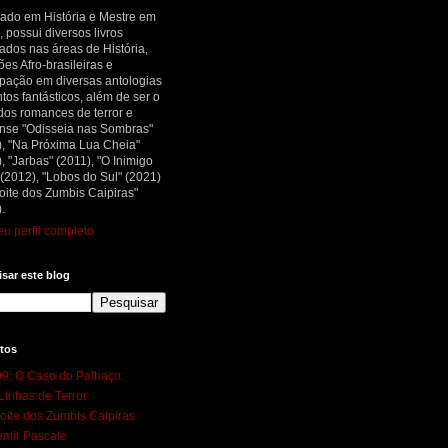
ado em História e Mestre em
, possui diversos livros
ados nas áreas de História,
ões Afro-brasileiras e
ipação em diversas antologias
tos fantásticos, além de ser o
dos romances de terror e
nse "Odisseia nas Sombras"
), "Na Próxima Lua Cheia"
, "Jarbas" (2011), "O Inimigo
 (2012), "Lobos do Sul" (2021)
oite dos Zumbis Caipiras"
.
u perfil completo
sar este blog
tos
9: O Caso do Palhaço
Linhas de Terror
oite dos Zumbis Caipiras
mir Pascale