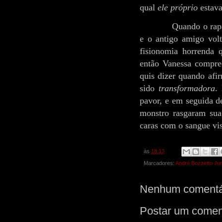
qual
ele próprio
estava
Quando o rap
e o antigo amigo volt
fisionomia horrenda 
então Vanessa compre
quis dizer quando afi
sido
transformadora
.
pavor, e em seguida d
monstro rasgaram sua
caras com o sangue vis
às
18:13
Marcadores:
André Bozzetto Jun
Nenhum comentá
Postar um comen