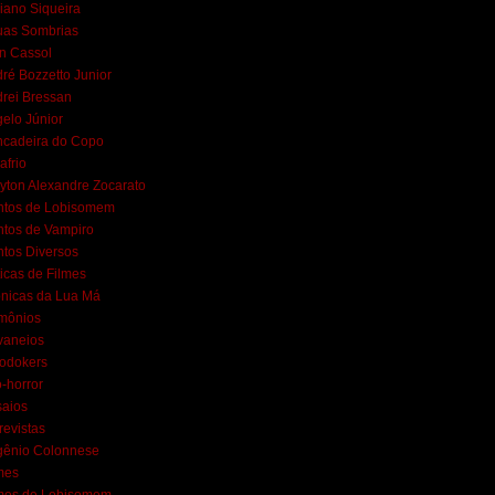
iano Siqueira
uas Sombrias
n Cassol
ré Bozzetto Junior
rei Bressan
elo Júnior
ncadeira do Copo
afrio
yton Alexandre Zocarato
ntos de Lobisomem
tos de Vampiro
tos Diversos
ticas de Filmes
nicas da Lua Má
mônios
vaneios
lodokers
-horror
aios
revistas
gênio Colonnese
mes