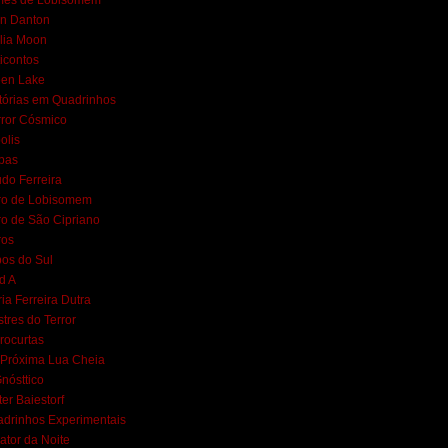
mes de Lobisomem
n Danton
lia Moon
icontos
een Lake
tórias em Quadrinhos
ror Cósmico
polis
bas
do Ferreira
ro de Lobisomem
ro de São Cipriano
ros
os do Sul
d A
ia Ferreira Dutra
tres do Terror
rocurtas
Próxima Lua Cheia
nósttico
ter Baiestorf
drinhos Experimentais
ator da Noite