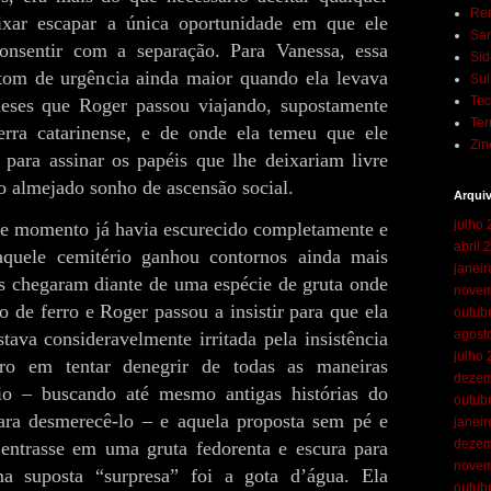
Ren
ixar escapar a única oportunidade em que ele
San
consentir com a separação. Para Vanessa, essa
Sid
tom de urgência ainda maior quando ela levava
Su
Te
eses que Roger passou viajando, supostamente
Ter
rra catarinense, e de onde ela temeu que ele
Zin
 para assinar os papéis que lhe deixariam livre
ão almejado sonho de ascensão social.
Arqui
julho
e momento já havia escurecido completamente e
abril 
quele cemitério ganhou contornos ainda mais
janei
es chegaram diante de uma espécie de gruta onde
novem
 de ferro e Roger passou a insistir para que ela
outub
agost
stava consideravelmente irritada pela insistência
julho
ro em tentar denegrir de todas as maneiras
dezem
io – buscando até mesmo antigas histórias do
outub
ara desmerecê-lo – e aquela proposta sem pé e
janei
dezem
entrasse em uma gruta fedorenta e escura para
novem
ma suposta “surpresa” foi a gota d’água. Ela
outub