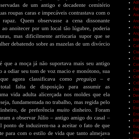
Adr
servadas de um antigo e decadente cemitério
Ág
suas roupas caras e impecáveis contrastava com o
Ala
o rapaz. Quem observasse a cena dissonante
And
 ao anoitecer por um local tão lúgubre, poderia
And
Ang
turas, mas dificilmente arriscaria supor que se
Bri
ulher debatendo sobre as mazelas de um divórcio
Cal
Cla
Co
é que a moça já não suportava mais seu antigo
Con
o a odiar seu tom de voz macio e monótono, sua
Con
Crí
que agora classificava como
preguiça
– e
Crô
 total falta de disposição para assumir as
De
uma vida adulta alicerçada nos moldes que ela
De
 seja, fundamentada no trabalho, mas regida pelo
Dil
Eco
inheiro, de preferência
muito
dinheiro. Foram
Ens
aram a observar Júlio – antigo amigo do casal –
Ent
l ponto de induzirem-na a aceitar o fato de que
Eu
te para com o estilo de vida que tanto almejava
Fil