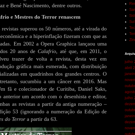
Ren
raz e Bené Nascimento, dentre outros.
San
Sid
frio e Mestres do Terror renascem
Su
revistas superou os 50 números, até a virada do
Te
Ter
 econômica e a hiperinflação fizeram com que as
Zin
eladas. Em 2002 a Opera Graphica lançaou uma
 dos 20 anos de
Calafrio
, até que, em 2011, o
Arqui
olveu trazer de volta a revista, desta vez em
julho
odução gráfica mais esmerada, com distribuição
abril 
ializadas em quadrinhos dos grandes centros. O
janei
novem
entretanto, sucumbiu a um câncer em 2016. Mas
outub
 fã e colecionador de Curitiba, Daniel Saks,
agost
o anterior um acordo com o desenhista e editor,
julho
mbas as revistas a partir da antiga numeração –
dezem
outub
dição 53 (ignorando a numeração da Edição de
janei
es do Terror
a partir da 63.
dezem
novem
outub