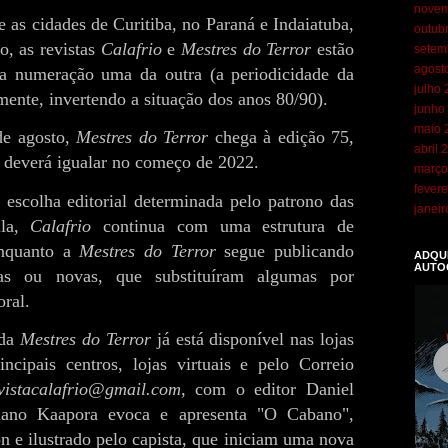
novem
e as cidades de Curitiba, no Paraná e Indaiatuba,
outub
o, as revistas
Calafrio
e
Mestres do Terror
estão
setem
agost
 a numeração uma da outra (a periodicidade da
julho
mente, invertendo a situação dos anos 80/90).
junho
maio 
de agosto,
Mestres do Terror
chega à edição 75,
abril 
deverá igualar no começo de 2022.
março
fevere
 escolha editorial determinada pelo patrono das
janei
lla,
Calafrio
continua com uma estrutura de
 enquanto a
Mestres do Terror
segue publicando
ADQUI
AUTO
icas ou novas, que substituíram algumas por
oral.
 da
Mestres do Terror
já está disponível nas lojas
ncipais centros, lojas virtuais e pelo Correio
vistacalafrio@gmail.com
, com o editor Daniel
iano Kaapora evoca e apresenta "O Cabano",
n e ilustrado pelo capista, que iniciam uma nova