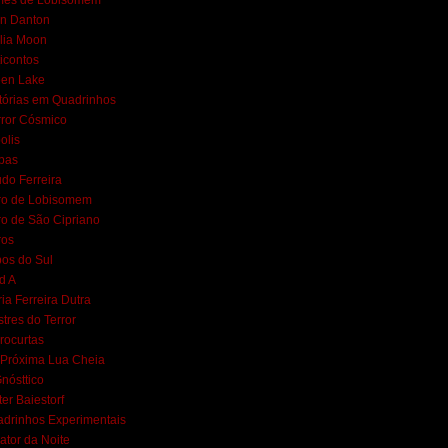
mes de Lobisomem
n Danton
lia Moon
icontos
een Lake
tórias em Quadrinhos
ror Cósmico
polis
bas
do Ferreira
ro de Lobisomem
ro de São Cipriano
ros
os do Sul
d A
ia Ferreira Dutra
tres do Terror
rocurtas
Próxima Lua Cheia
nósttico
ter Baiestorf
drinhos Experimentais
ator da Noite