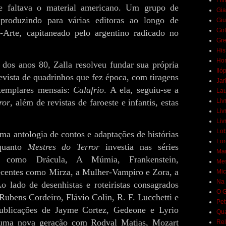
Fil
e faltava o material americano. Um grupo de
Gia
, produzindo para várias editoras ao longo de
Giu
Got
-Arte, capitaneado pelo argentino radicado no
Gr
His
Hor
dos anos 80, Zalla resolveu fundar sua própria
Iló
evista de quadrinhos que fez época, com tiragens
Jar
xemplares mensais:
Calafrio
. A ela, seguiu-se a
Lau
ror
, além de revistas de faroeste e infantis, estas
Liv
Liv
Liv
Lob
ma antologia de contos e adaptações de histórias
Lor
nquanto
Mestres do Terror
investia nas séries
Mar
as como Drácula, A Múmia, Frankenstein,
Mes
centes como Mirza, a Mulher-Vampiro e Zora, a
Mic
Na 
lado de desenhistas e roteiristas consagrados
O G
Rubens Cordeiro, Flávio Colin, R. F. Lucchetti e
Pet
ublicações de Jayme Cortez, Gedeone e Lyrio
Qua
 uma nova geração com Rodval Matias, Mozart
Rel