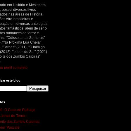
ado em História e Mestre em
, possui diversos livros
ados nas áreas de História,
ões Afro-brasileiras e
ipação em diversas antologias
tos fantásticos, além de ser o
dos romances de terror e
nse "Odisseia nas Sombras"
), "Na Próxima Lua Cheia"
, "Jarbas" (2011), "O Inimigo
 (2012), "Lobos do Sul" (2021)
oite dos Zumbis Caipiras"
.
u perfil completo
sar este blog
tos
9: O Caso do Palhaço
Linhas de Terror
oite dos Zumbis Caipiras
mir Pascale