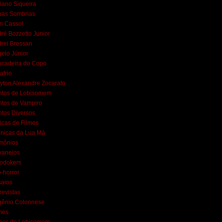
iano Siqueira
uas Sombrias
n Cassol
ré Bozzetto Junior
rei Bressan
elo Júnior
ncadeira do Copo
afrio
yton Alexandre Zocarato
ntos de Lobisomem
tos de Vampiro
tos Diversos
ticas de Filmes
nicas da Lua Má
mônios
vaneios
lodokers
-horror
aios
revistas
gênio Colonnese
mes