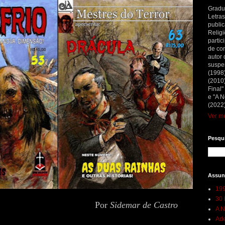
Gradu
Letras
public
Religi
partic
de con
autor 
suspe
(1998
(2010)
Final"
e "A N
(2022)
Ver me
Pesqui
Assun
199
30 
Por
Sidemar de Castro
A N
Ade