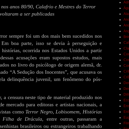
Adr
 nos anos 80/90, Calafrio e Mestres do Terror
Ág
voltaram a ser publicadas
Ala
And
And
Ang
rror sempre foi um dos mais bem sucedidos nos
Bri
. Em boa parte, isso se devia à perseguição e
Cal
Cla
 histórias, ocorrida nos Estados Unidos a partir
Co
dessas acusações eram supostos estudos, mais
Con
cados no livro do psicólogo de origem alemã, dr.
Con
ado “A Sedução dos Inocentes”, que acusava os
Crí
Crô
la delinquência juvenil, um fenômeno do pós-
De
De
Dil
, a censura neste tipo de material produzido nos
Eco
 mercado para editoras e artistas nacionais, a
Ens
evistas como
Terror Negro
,
Lobisomem
,
Histórias
Ent
Eu
a Filha de Drácula
, entre outras, passaram a
Fil
esenhistas brasileiros ou estrangeiros trabalhando