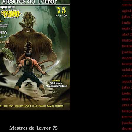
setem
agost
julho
junho
maio 
abril 
março
fevere
janei
dezem
novem
outub
setem
agost
julho
junho
maio 
abril 
março
fevere
janei
Mestres do Terror 75
dezem