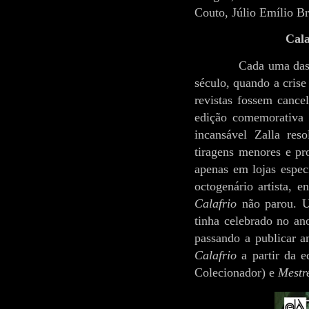
Couto, Júlio Emílio B
Cala
Cada uma das 
século, quando a crise
revistas fossem canc
edição comemorativa
incansável Zalla res
tiragens menores e pr
apenas em lojas espec
octogenário artista, 
Calafrio
não parou. Um
tinha celebrado no an
passando a publicar a
Calafrio
a partir da e
Colecionador) e
Mestr