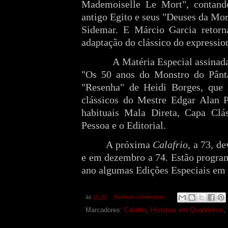
Mademoiselle Le Mort", contand
antigo Egito e seus "Deuses da Mor
Sidemar. E Márcio Garcia retorn
adaptação do clássico do expressio
A Matéria Especial assinad
"Os 50 anos do Monstro do Pânta
"Resenha" de Heidi Borges, que 
clássicos do Mestre Edgar Alan P
habituais Mala Direta, Capa Clá
Pessoa e o Editorial.
A próxima
Calafrio
, a 73, d
e em dezembro a 74. Estão program
ano algumas Edições Especiais em 
às
15:37
Nenhum comentário:
Marcadores:
Calafrio
,
Histórias em Quadrinhos
,