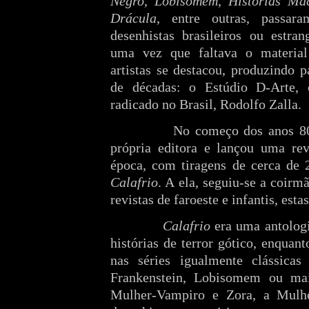
Negro
,
Lobisomem
,
Histórias Ma
Drácula
, entre outras, passara
desenhistas brasileiros ou estran
uma vez que faltava o materia
artistas se destacou, produzindo p
de décadas: o Estúdio D-Arte, c
radicado no Brasil, Rodolfo Zalla.
No começo dos anos 80,
própria editora e lançou uma rev
época, com tiragens de cerca de 
Calafrio
. A ela, seguiu-se a coirm
revistas de faroeste e infantis, es
Calafrio
era uma antologi
histórias de terror gótico, enquan
nas séries igualmente clássic
Frankenstein, Lobisomem ou ma
Mulher-Vampiro e Zora, a Mulh