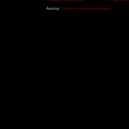
Postagem mais recente
Página inic
Assinar:
Postar comentários (Atom)