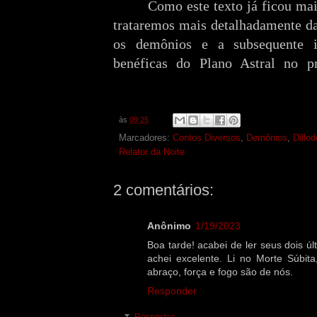
Como este texto já ficou mai
trataremos mais detalhadamente da
os demônios e a subsequente i
benéficas do Plano Astral no p
às
09:25
Marcadores:
Contos Diversos
,
Demônios
,
Dillo
Relator da Noite
2 comentários:
Anônimo
1/19/2023
Boa tarde! acabei de ler seus dois ú
achei excelente. Li no Morte Súbita
abraço, força e fogo são de nós.
Responder