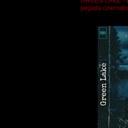
GREEN LAKE - mú
pegada cinemato