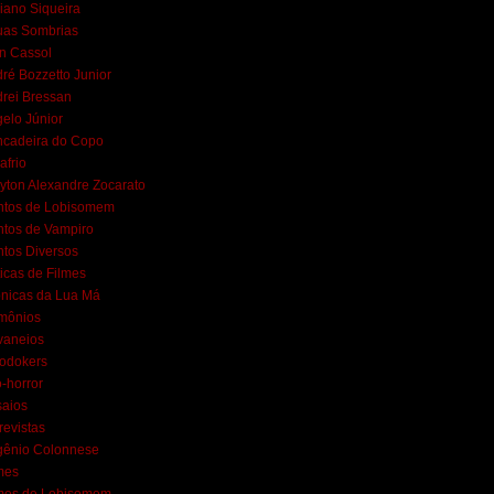
iano Siqueira
uas Sombrias
n Cassol
ré Bozzetto Junior
rei Bressan
elo Júnior
ncadeira do Copo
afrio
yton Alexandre Zocarato
ntos de Lobisomem
tos de Vampiro
tos Diversos
ticas de Filmes
nicas da Lua Má
mônios
vaneios
lodokers
-horror
aios
revistas
gênio Colonnese
mes