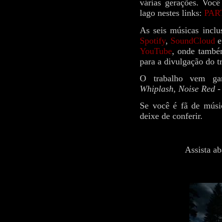
várias gerações. Você
lago nestes links:
PAR
As seis músicas inclus
Spotify
,
SoundCloud
e
YouTube
, onde também
para a divulgação do t
O trabalho vem gan
Whiplash
,
Noise Red -
Se você é fã de músic
deixe de conferir.
Assista a