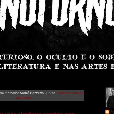
com marcador
André Bozzetto Junior
.
Mostrar todas as
postagens
An