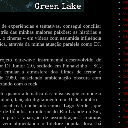
Adr
Ág
Ala
And
e experiências e tentativas, consegui conciliar
And
Ang
rês das minhas maiores paixões: as histórias e
Bri
s, o cinema – em vídeos com assumida influência
Cal
ica, através da minha atuação paralela como DJ.
Cla
Co
jeto darkwave instrumental desenvolvido de
Con
r DJ Junior 2.0, sediado em Pinhalzinho – SC,
Con
Crí
a emular a atmosfera dos filmes de terror e
Crô
de 1980, mesclando ambientação obscura com
De
ertando com o rock.
De
to quanto a temática das músicas que compõe o
Dil
tulado, lançado digitalmente em 31 de outubro –
Eco
 local real, conhecido como “Lago Verde”, que
Ens
 de Ilópolis, no interior do Rio Grande do Sul,
Ent
Eu
co para a aparição de assombrações, criaturas
Fil
 vem alimentando o folclore popular local há