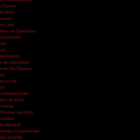
mes de Lobisomem
n Danton
lia Moon
icontos
een Lake
tórias em Quadrinhos
ror Cósmico
polis
bas
do Ferreira
ro de Lobisomem
ro de São Cipriano
ros
os do Sul
d A
ia Ferreira Dutra
tres do Terror
rocurtas
Próxima Lua Cheia
nósttico
ter Baiestorf
drinhos Experimentais
ator da Noite