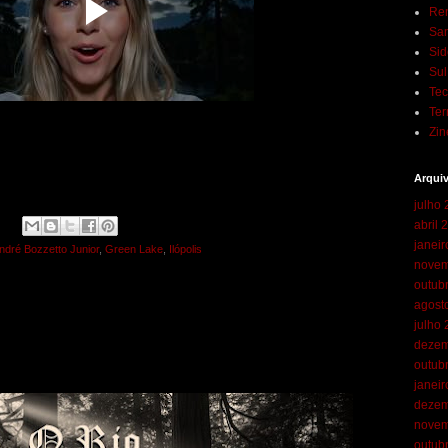
Ren
San
Sid
Su
Te
Ter
Zin
Arqui
julho
abril 
:
janei
ndré Bozzetto Junior
,
Green Lake
,
Ilópolis
novem
outub
agost
julho
dezem
outub
janei
dezem
novem
outub