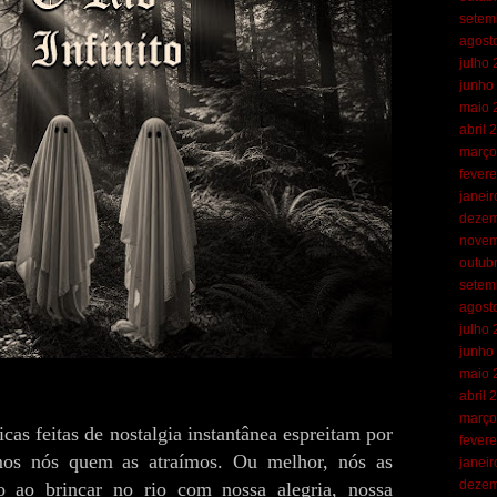
setem
agost
julho
junho
maio 
abril 
março
fevere
janei
dezem
novem
outub
setem
agost
julho
junho
maio 
abril 
março
cas feitas de nostalgia instantânea espreitam por
fevere
mos nós quem as atraímos. Ou melhor, nós as
janei
dezem
o ao brincar no rio com nossa alegria, nossa