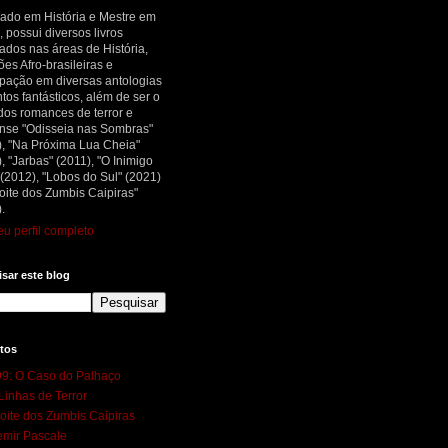
ado em História e Mestre em
, possui diversos livros
ados nas áreas de História,
ões Afro-brasileiras e
ipação em diversas antologias
tos fantásticos, além de ser o
dos romances de terror e
nse "Odisseia nas Sombras"
), "Na Próxima Lua Cheia"
, "Jarbas" (2011), "O Inimigo
 (2012), "Lobos do Sul" (2021)
oite dos Zumbis Caipiras"
.
u perfil completo
sar este blog
tos
9: O Caso do Palhaço
Linhas de Terror
oite dos Zumbis Caipiras
mir Pascale