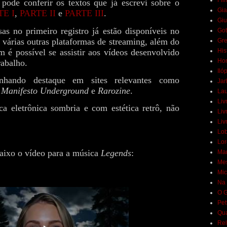
Fil
 pode conferir os textos que já escrevi sobre o
Gia
TE I
,
PARTE II
e
PARTE III
.
Giu
as no primeiro registro já estão disponíveis no
Got
 várias outras plataformas de streaming, além do
Gr
 é possível se assistir aos vídeos desenvolvido
His
Hor
rabalho.
Iló
hando destaque em sites relevantes como
Jar
 Manifesto Underground
e
Rarozine
.
Lau
Liv
a eletrônica sombria e com estética retrô, não
Liv
Liv
Lob
Lor
baixo o vídeo para a música
Legends
:
Mar
Mes
Mic
Na 
O G
Pet
Qua
Rel