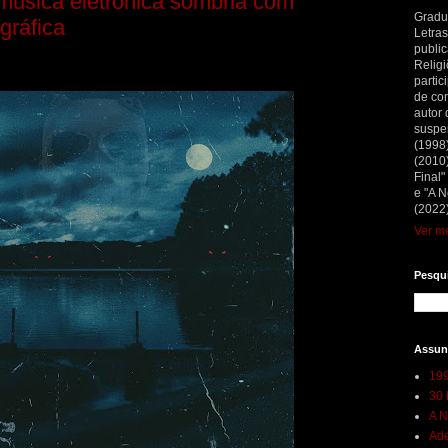
sica eletrônica sombria com
Gradu
gráfica
Letras
public
Religi
partic
de con
autor 
suspe
(1998
(2010)
Final"
e "A N
(2022)
Ver me
Pesqui
Assun
199
30 
A N
Ade