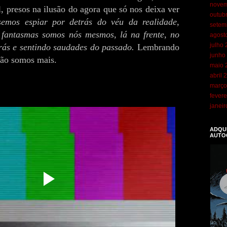
novem
l, presos na ilusão do agora que só nos deixa ver
outub
semos espiar por detrás do véu da realidade,
setem
 fantasmas somos nós mesmos, lá na frente, no
agost
julho
trás e sentindo saudades do passado.
Lembrando
junho
não somos mais.
maio 
abril 
março
fevere
janei
ADQUI
AUTO